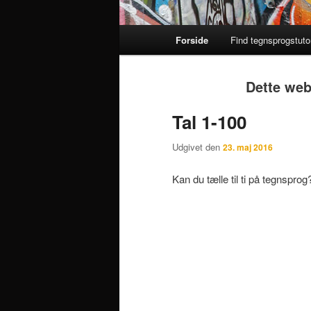
Primær
Forside
Find tegnsprogstutor
Fortsæt
Fortsæt
menu
til
til
Dette web
primært
sekundært
Tal 1-100
indhold
indhold
Udgivet den
23. maj 2016
Kan du tælle til ti på tegnspro