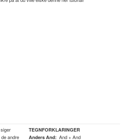
 siger
TEGNFORKLARINGER
e de andre
Anders And:
And + And