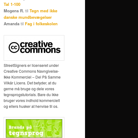
Tal 1-100
Mogens R.
til
Tegn med ikke
danske mundbevægelser
Amanda
til
Fag i folkeskolen
StreetSigners er licenseret under
Creative Commons Navngivelse-
Ikke Kommerciel – Del På Samme
Vilkår Licens. Det betyder, at du
gerne må bruge og dele vores
tegnsprogstutorials. Bare du ikke
bruger vores indhold kommercielt
og ellers husker at henvise til os.