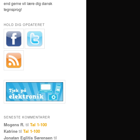
end gerne vil lære dig dansk
tegnsprog!
HOLD DIG OPDATERET
SENESTE KOMMENTARER
Mogens R.
til
Tal 1-100
Katrine
til
Tal 1-100
Jonatan Eglitis Sørensen
til