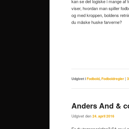
kan se det logiske i mange af
viser, hvordan man spiller fod
og med kroppen, boldens retni
du måske huske
farverne?
|
Udgivet i
Fodbold
,
Fodboldregler
3
Anders And & c
Udgivet den
24. april 2016
Er du tegneseriefan? Så er vi si