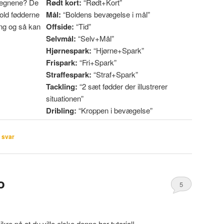
 tegnene? De
Rødt kort:
“Rødt+Kort”
bold fødderne
Mål:
“Boldens bevægelse i mål”
ng og så kan
Offside:
“Tid”
Selvmål:
“Selv+Mål”
Hjørnespark:
“Hjørne+Spark”
Frispark:
“Fri+Spark”
Straffespark:
“Straf+Spark”
Tackling:
“2 sæt fødder der illustrerer
situationen”
Dribling:
“Kroppen i bevægelse”
svar
o
5
kre på at du ville elske denne her tutorial!