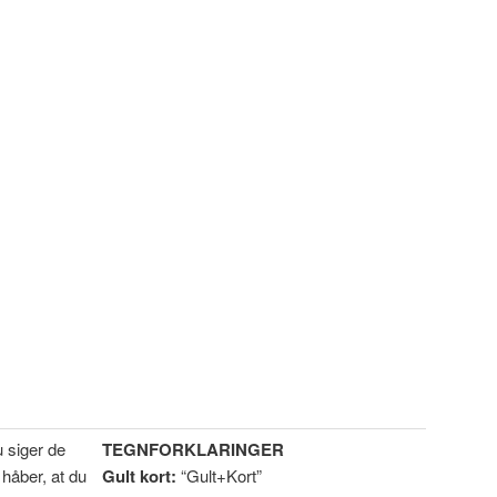
u siger de
TEGNFORKLARINGER
håber, at du
Gult kort:
“Gult+Kort”