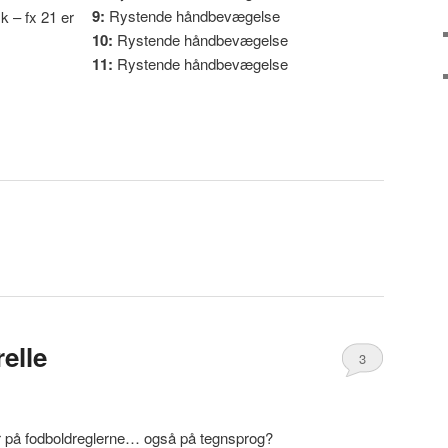
9:
Rystende håndbevægelse
k – fx 21 er
10:
Rystende håndbevægelse
11:
Rystende håndbevægelse
elle
3
r på fodboldreglerne… også på tegnsprog?