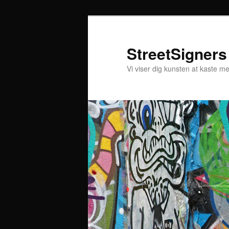
StreetSigners
Vi viser dig kunsten at kaste m