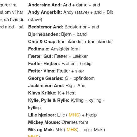
gurer fra
Andersine And:
And + dame + and
på om vi har
Andy Anderbilt:
Andy (stave) + and + Bilt
e, så hvis du
(stave)
ind med – så
Bedstemor And:
Bedstemor + and
Bjørnebanden:
Bjørn + band
Chip & Chap:
kanintænder + kanintænder
Fedtmule:
Ansigtets form
Fætter Guf:
Fætter + Lækker
Fætter Højben:
Fætter + heldig
Fætter Vims:
Fætter + skør
George Gearløs:
G + opfindsom
Joakim von And:
Rig + And
Klavs Krikke:
K + Hest
Kylle, Pylle & Rylle:
Kylling + kylling +
kylling
Lille hjælper:
Lille (
MHS
) + hjælp
Mickey Mouse:
Ørernes form
Mik og Mak:
Mik (
MHS
) + og + Mak (
MHS
)