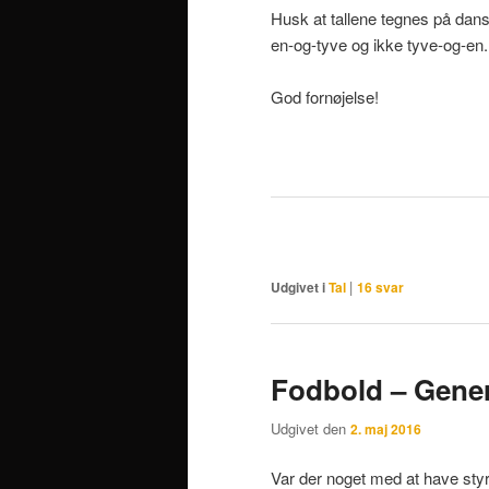
Husk at tallene tegnes på dans
en-og-tyve og ikke tyve-og-en.
God fornøjelse!
|
Udgivet i
Tal
16
svar
Fodbold – Gener
Udgivet den
2. maj 2016
Var der noget med at have sty