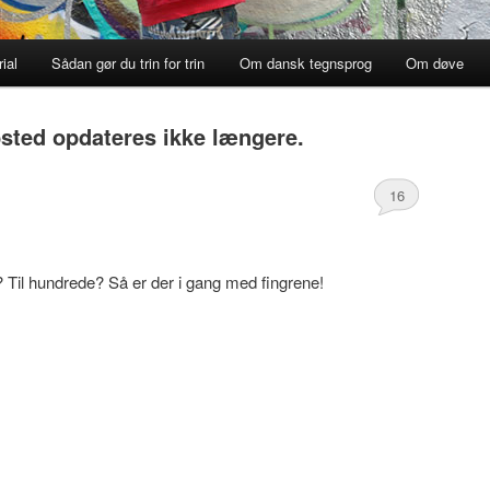
ial
Sådan gør du trin for trin
Om dansk tegnsprog
Om døve
sted opdateres ikke længere.
16
g? Til hundrede? Så er der i gang med fingrene!